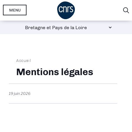
Aller
MENU
au
contenu
principal
Fil
Accueil
d'Ariane
Mentions légales
19 juin 2026