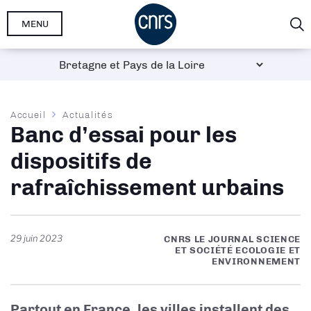
Aller
MENU
au
contenu
principal
Fil
Accueil
Actualités
Banc d’essai pour les
d'Ariane
dispositifs de
rafraîchissement urbains
29 juin 2023
CNRS LE JOURNAL SCIENCE
ET SOCIÉTÉ ECOLOGIE ET
ENVIRONNEMENT
Partout en France, les villes installent des