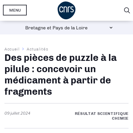
Aller
MENU
au
contenu
principal
Fil
Accueil
Actualités
Des pièces de puzzle à la
d'Ariane
pilule : concevoir un
médicament à partir de
fragments
09 juillet 2024
RÉSULTAT SCIENTIFIQUE
CHIMIE