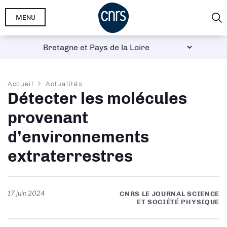
Aller
MENU
au
contenu
principal
Fil
Accueil
Actualités
Détecter les molécules
d'Ariane
provenant
d’environnements
extraterrestres
17 juin 2024
CNRS LE JOURNAL SCIENCE
ET SOCIÉTÉ PHYSIQUE