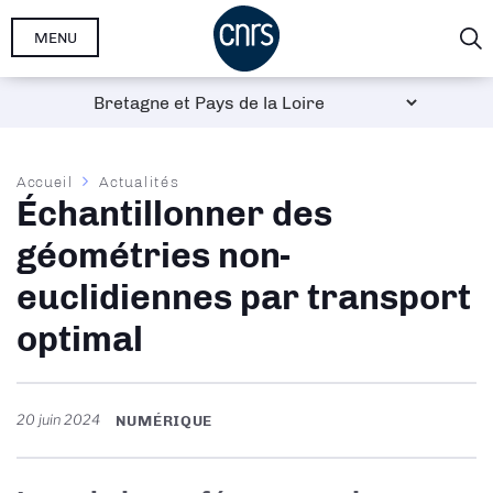
Aller
MENU
au
contenu
principal
Fil
Accueil
Actualités
Échantillonner des
d'Ariane
géométries non-
euclidiennes par transport
optimal
20 juin 2024
NUMÉRIQUE