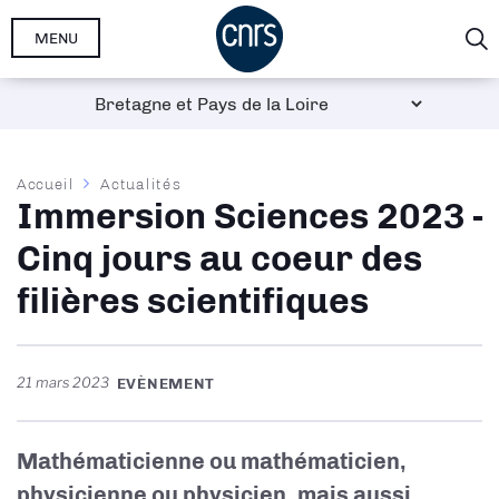
Aller
MENU
au
contenu
principal
Fil
Accueil
Actualités
Immersion Sciences 2023 -
d'Ariane
Cinq jours au coeur des
filières scientifiques
21 mars 2023
EVÈNEMENT
Mathématicienne ou mathématicien,
physicienne ou physicien, mais aussi