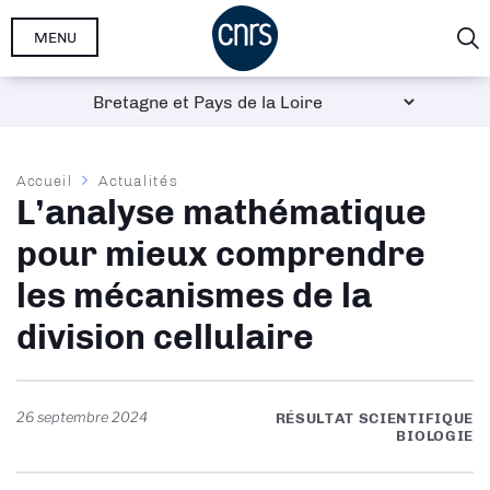
Aller
MENU
au
contenu
principal
Fil
Accueil
Actualités
L’analyse mathématique
d'Ariane
pour mieux comprendre
les mécanismes de la
division cellulaire
26 septembre 2024
RÉSULTAT SCIENTIFIQUE
BIOLOGIE