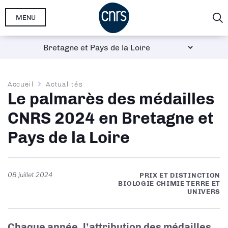
Aller
MENU
au
contenu
principal
Fil
Accueil
Actualités
Le palmarès des médailles
d'Ariane
CNRS 2024 en Bretagne et
Pays de la Loire
08 juillet 2024
PRIX ET DISTINCTION
BIOLOGIE CHIMIE TERRE ET
UNIVERS
Chaque année, l’attribution des médailles