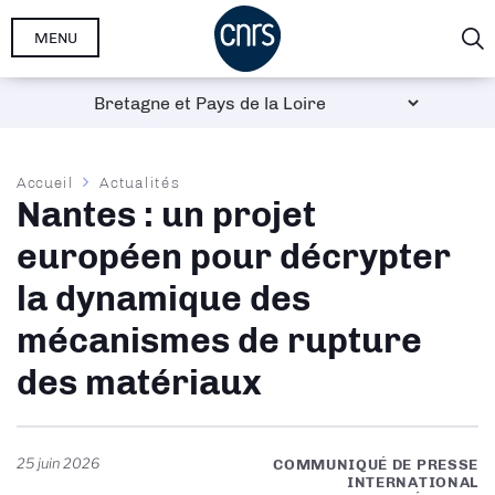
Aller
MENU
au
contenu
principal
Fil
Accueil
Actualités
Nantes : un projet
d'Ariane
européen pour décrypter
la dynamique des
mécanismes de rupture
des matériaux
25 juin 2026
COMMUNIQUÉ DE PRESSE
INTERNATIONAL