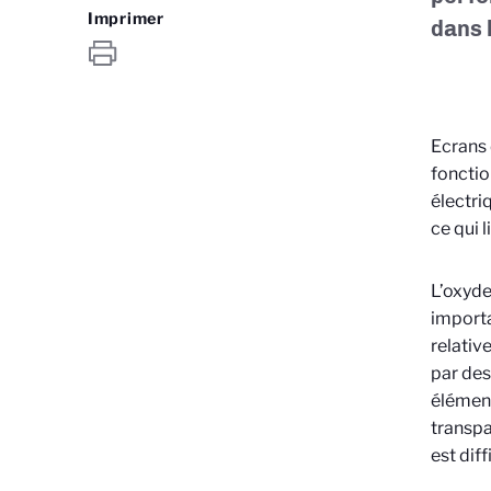
Imprimer
dans 
Ecrans 
fonctio
électriq
ce qui 
L’oxyde
importa
relativ
par des
élément
transpa
est diff