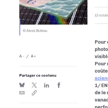
12 octob
© Alexis Boileau
Pour 
photo
visib
A
A
-
+
Pour 
coûte
Partager ce contenu
scien
1/
EN
de le
vanad
perfo