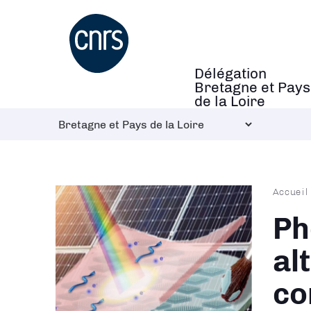
Aller
au
contenu
principal
Délégation
Navigation
Bretagne et Pays
principale
de la Loire
Fil
Accueil
d'Ari
Ph
al
co