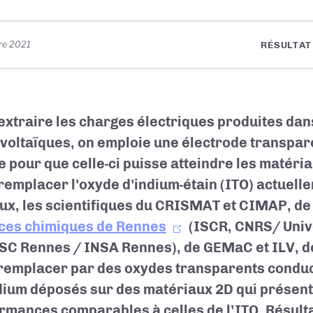
re 2021
RÉSULTAT
extraire les charges électriques produites dans
voltaïques, on emploie une électrode transpare
le pour que celle-ci puisse atteindre les matéri
remplacer l'oxyde d'indium-étain (ITO) actuellem
ux, les scientifiques du CRISMAT et CIMAP,
de 
ces chimiques de Rennes
(ISCR, CNRS/ Univ
SC Rennes / INSA Rennes
), de GEMaC et ILV, d
 remplacer par des oxydes transparents condu
ium déposés sur des matériaux 2D qui présent
rmances comparables à celles de l’ITO. Résult