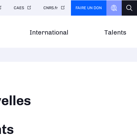
FAIRE UN DON
CAES
CNRS.fr
International
Talents
elles
ts