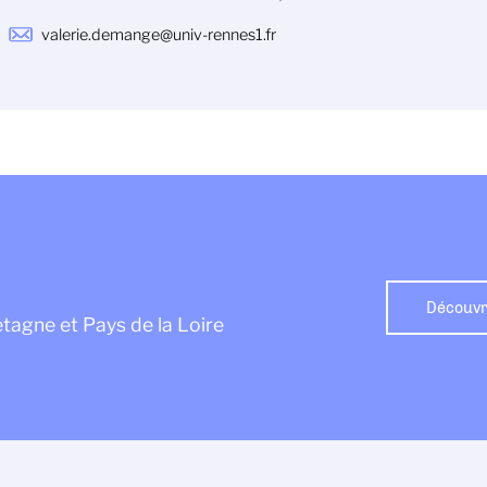
valerie.demange@univ-rennes1.fr
Découvre
etagne et Pays de la Loire