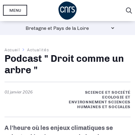
Aller
MENU
au
contenu
principal
Fil
Accueil
Actualités
Podcast " Droit comme un
d'Ariane
arbre "
01 janvier 2026
SCIENCE ET SOCIÉTÉ
ECOLOGIE ET
ENVIRONNEMENT SCIENCES
HUMAINES ET SOCIALES
A l'heure où les enjeux climatiques se