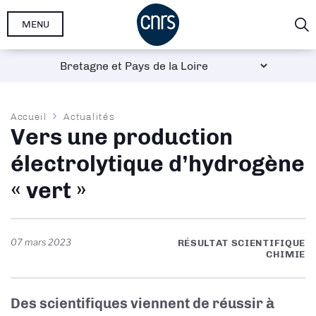
Aller
MENU
au
contenu
principal
Fil
Accueil
Actualités
Vers une production
d'Ariane
électrolytique d’hydrogène
« vert »
07 mars 2023
RÉSULTAT SCIENTIFIQUE
CHIMIE
Des scientifiques viennent de réussir à