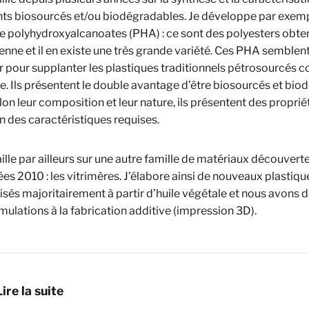
ts biosourcés et/ou biodégradables. Je développe par exemp
de polyhydroxyalcanoates (PHA) : ce sont des polyesters obt
enne et il en existe une très grande variété. Ces PHA semblent
r pour supplanter les plastiques traditionnels pétrosourcés
. Ils présentent le double avantage d’être biosourcés et bio
elon leur composition et leur nature, ils présentent des proprié
n des caractéristiques requises.
aille par ailleurs sur une autre famille de matériaux découverte
ées 2010 : les vitrimères. J’élabore ainsi de nouveaux plastiq
isés majoritairement à partir d’huile végétale et nous avons
mulations à la fabrication additive (impression 3D).
Lire la suite