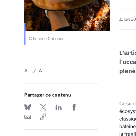
11 juin 2
© Fabrice Gaboriau
L'art
l'occ
planè
A
A
-
+
Partager ce contenu
Ce supp
écosys
classiq
baleine
la frag