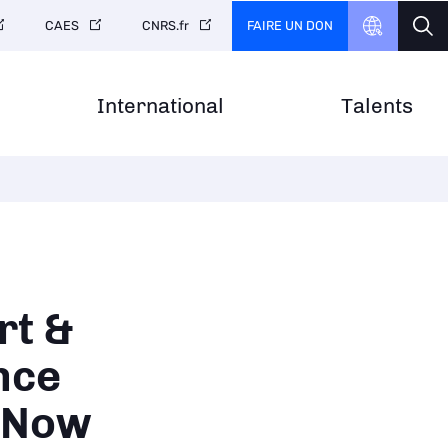
FAIRE UN DON
CAES
CNRS.fr
International
Talents
rt &
nce
eNow