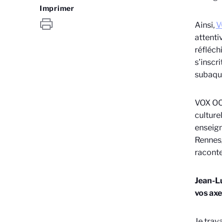
Imprimer
Ainsi,
V
attenti
réfléch
s’inscr
subaqu
VOX OCE
culture
enseig
Rennes
raconte
Jean-Lu
vos axe
Je trav