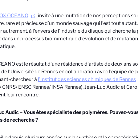
OX OCEANO
invite à une mutation de nos perceptions s
ve, rare et précieuse d’un monde sauvage qui l’est tout autant
.
ir autrement, à l’envers de l’industrie du disque qui cherche la 
it dans un processus biomimétique d’évolution et de mutation q
atique.
ANO est le résultat d'une résidence d'artiste de deux ans so
l de l'Université de Rennes en collaboration avec l’équipe de 
nant-chercheur à
l'Institut des sciences chimiques de Rennes
/ CNRS/ ENSC Rennes/ INSA Rennes). Jean-Luc Audic et
Caro
nt leur rencontre.
c Audic – Vous êtes spécialiste des polymères. Pouvez-vous 
s de recherche ?
aille depuis plusieurs années sur la synthèse et la caractérisa