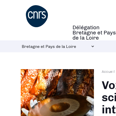
Aller
au
contenu
principal
Délégation
Navigation
Bretagne et Pays
principale
de la Loire
Fil
Accueil
d'Ari
Vo
sc
in