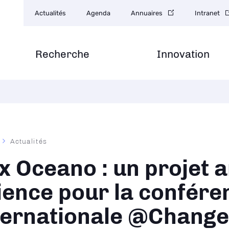
Navigation
Actualités
Agenda
Annuaires
Intranet
secondaire
Recherche
Innovation
Actualités
ane
x Oceano : un projet a
ience pour la confére
ternationale @Chang