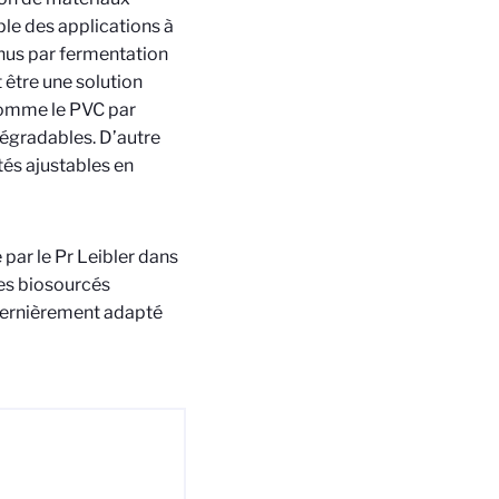
le des applications à
enus par fermentation
 être une solution
 comme le PVC par
dégradables. D’autre
tés ajustables en
 par le Pr Leibler dans
ues biosourcés
 dernièrement adapté