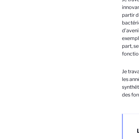
innovan
partir 
bactéri
d’aveni
exemple
part, s
fonctio
Je trav
les ann
synthét
des for