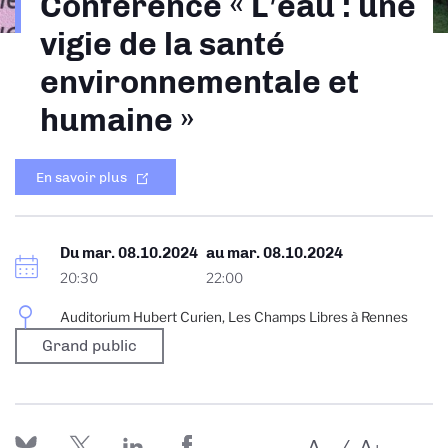
Conférence « L’eau : une
d'Ariane
vigie de la santé
environnementale et
humaine »
En savoir plus
Du
mar. 08.10.2024
au
mar. 08.10.2024
20:30
22:00
Auditorium Hubert Curien, Les Champs Libres à Rennes
Grand public
A
A
-
+