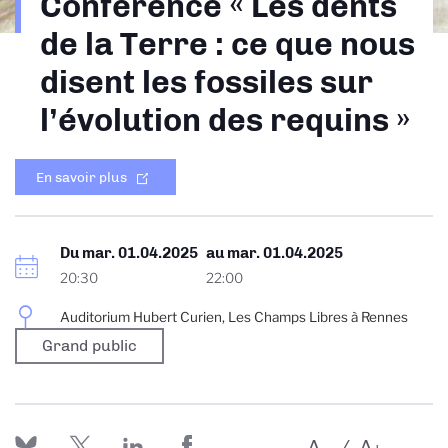
Conférence « Les dents
d'Ariane
de la Terre : ce que nous
disent les fossiles sur
l’évolution des requins »
En savoir plus
Du
mar. 01.04.2025
au
mar. 01.04.2025
20:30
22:00
Auditorium Hubert Curien, Les Champs Libres à Rennes
Grand public
A
A
-
+