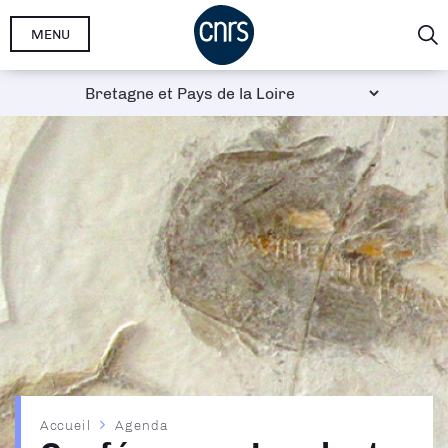
Aller
MENU
au
contenu
principal
Fil
Accueil
Agenda