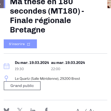
Ma thèse en 180
d'Ariane
secondes (MT180) -
Finale régionale
Bretagne
S'inscrire
Du
mar. 19.03.2024
au
mar. 19.03.2024
19:30
22:00
Le Quartz (Salle Méridienne), 29200 Brest
Grand public
A
A
-
+