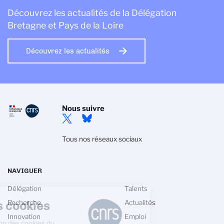
Découvrez les actualités de la Délégation
Bretagne et Pays de la Loire
Découvrez les actualités
Nous suivre
Tous nos réseaux sociaux
NAVIGUER
Délégation
Talents
Gestion des cookies
Recherche
Actualités
Innovation
Emploi
La politique de gestion des cookies du