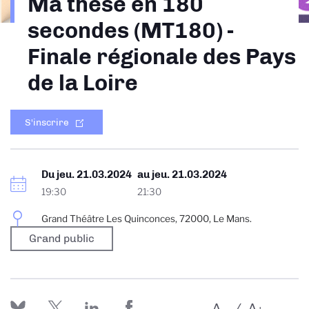
Ma thèse en 180
d'Ariane
secondes (MT180) -
Finale régionale des Pays
de la Loire
S'inscrire
Du
jeu. 21.03.2024
au
jeu. 21.03.2024
19:30
21:30
Grand Théâtre Les Quinconces, 72000, Le Mans.
Grand public
A
A
-
+